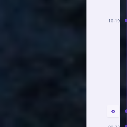
10-19
夜间模式
Sans Serif
Serif
关闭
日落
暗化
灰度
9 月