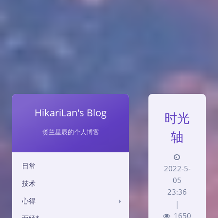
HikariLan's Blog
时光
贺兰星辰的个人博客
轴
日常
2022-5-
05
技术
23:36
心得
|
1650