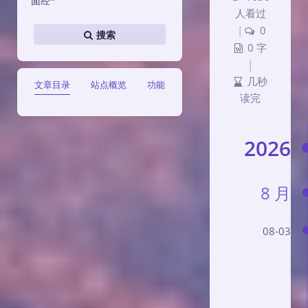
面经*
人看过
|
0
搜索
0 字
|
几秒
文章目录
站点概览
功能
读完
2026
8 月
08-03