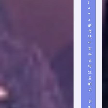
J
a
v
a
的
考
试
中
有
些
值
得
注
意
的
点
，
例
如