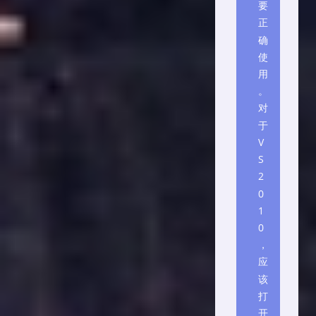
要
正
确
使
用
。
对
于
V
S
2
0
1
0
，
应
该
打
开