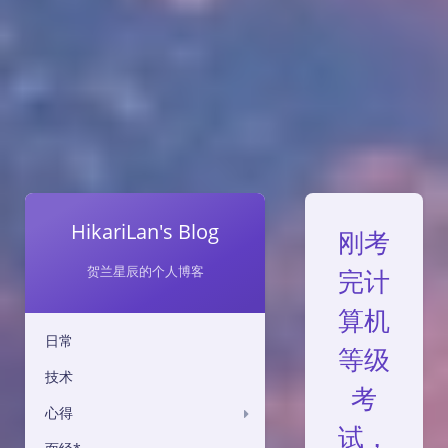
HikariLan's Blog
刚考
贺兰星辰的个人博客
完计
算机
日常
等级
技术
考
心得
试，