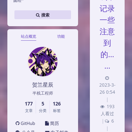
面经*
记录
搜索
一些
注意
站点概览
功能
到
的…
…
贺兰星辰
2023-3-
26 0:54
半栈工程师
|
177
5
126
193
文章
分类
标签
人看过
|
6
GitHub
简历
|