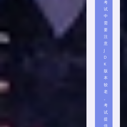
考
试
中
需
要
注
意
J
D
K
版
本
较
老
。
考
试
提
供