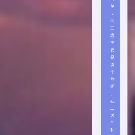
单
，
而
三
级
主
要
是
凑
个
热
闹
。
在
二
级
C
和