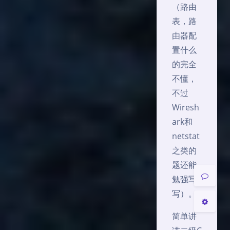
（路由
表，路
由器配
置什么
的完全
不懂，
不过
Wiresh
ark和
夜间模式
netstat
之类的
Sans Serif
Serif
题还能
勉强写
关闭
日落
暗化
灰度
写）。
简单讲