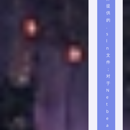
提
供
的
.
s
l
n
文
件
；
对
于
N
e
t
b
e
a