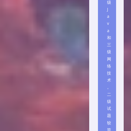
级
J
a
v
a
和
三
级
网
络
技
术
。
二
级
试
题
较
简