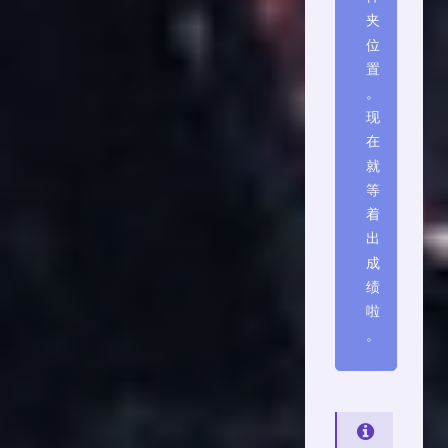
夹
位
置
。
现
在
就
等
着
出
成
绩
啦
。