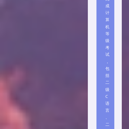
成
计
算
机
等
级
考
试
，
包
括
二
级
C
语
言
、
二