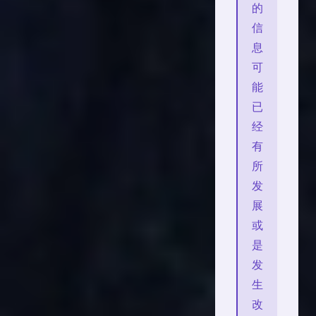
的
信
息
可
能
已
经
有
所
发
展
或
是
发
生
改