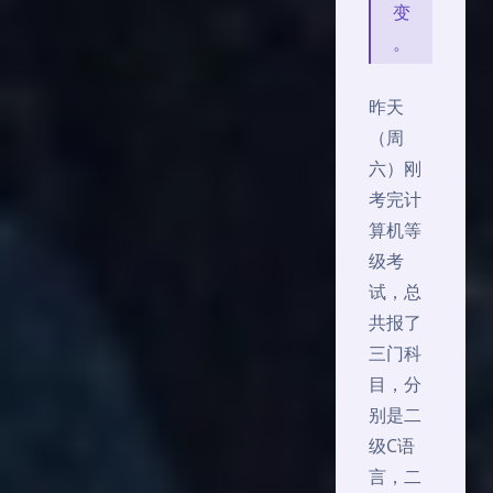
变
。
昨天
（周
六）刚
考完计
算机等
级考
试，总
共报了
三门科
目，分
别是二
级C语
言，二