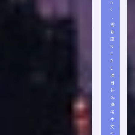
n
s
，
需
新
建
N
C
R
E
项
目
并
选
择
考
生
文
件