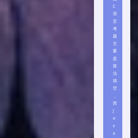
C
语
言
考
题
主
要
是
算
法
填
空
，
而
J
a
v
a