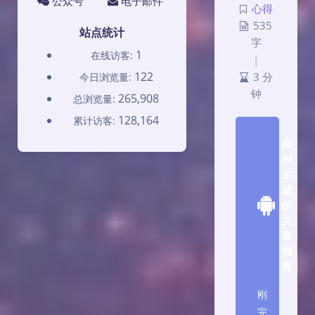
公众号
电子邮件
心得
535
站点统计
字
1
在线访客:
|
122
今日浏览量:
3 分
钟
265,908
总浏览量:
128,164
累计访客:
由
AI
生
成
的
文
章
摘
要
刚
完