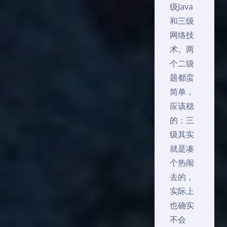
级Java
和三级
网络技
术。两
个二级
题都蛮
简单，
应该稳
的；三
级其实
就是凑
个热闹
去的，
实际上
也确实
不会