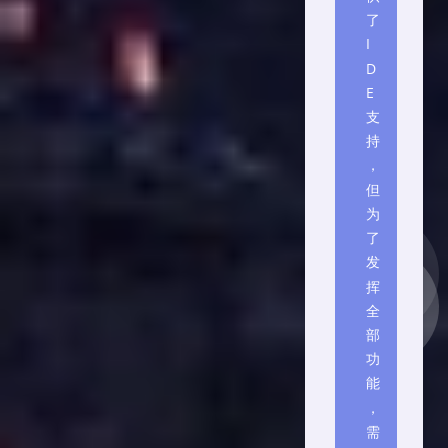
了
I
D
E
支
持
，
但
为
了
发
挥
全
部
功
能
，
需