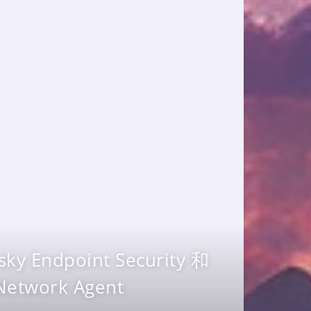
ndpoint Security 和
 Network Agent