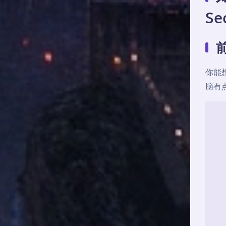
Se
你能
脑有