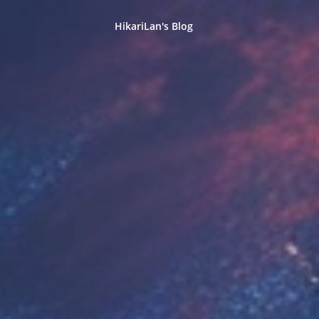
HikariLan's Blog