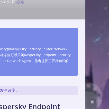
|
4
|
心得
spersky Security Center Network
Kaspersky Endpoint Security
ter Network Agent，作者提供了强行卸载的
是发生改变。
sky Endpoint