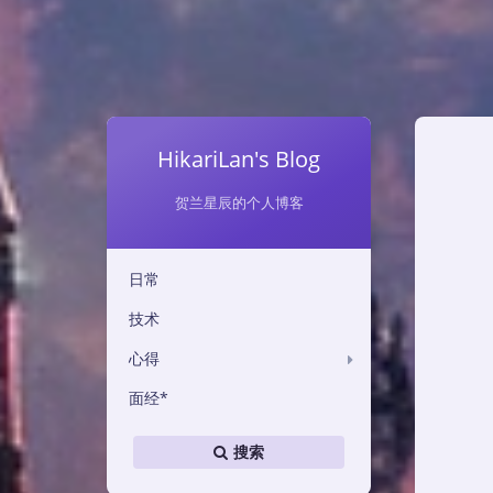
HikariLan's Blog
贺兰星辰的个人博客
日常
技术
心得
面经*
搜索