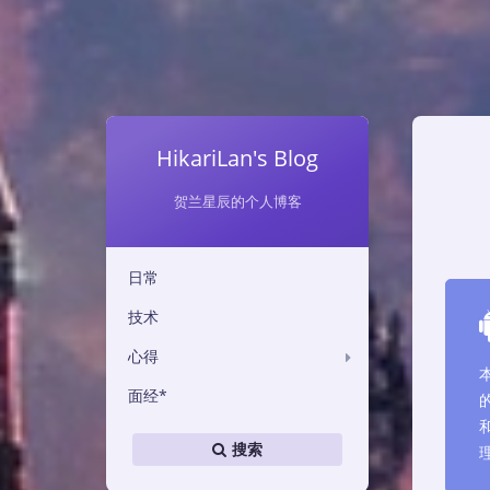
HikariLan's Blog
贺兰星辰的个人博客
日常
技术
心得
面经*
搜索