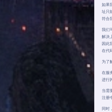
如果
址只
符合
我们可
解决
因此
在代
为了
在服
进行
当需
注册
同时