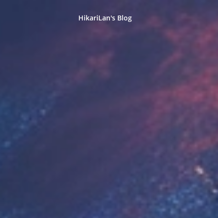
HikariLan's Blog