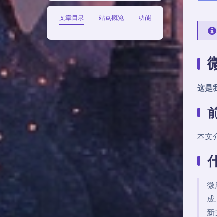
文章目录
站点概览
功能
这是
本文
微
成
新