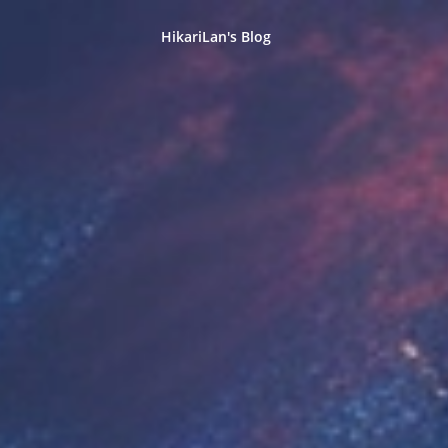
HikariLan's Blog