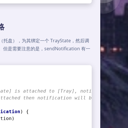
略
盘），为其绑定一个 TrayState，然后调
需要注意的是，sendNotification 有一
tate] is attached to [Tray], notification wil
attached then notification will be lost.
fication
)
 {
ation)