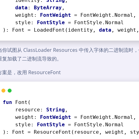
    identity: 
String
,
data
: 
ByteArray
,
    weight: 
FontWeight
 = FontWeight.Normal,
    style: 
FontStyle
 = FontStyle.Normal
)
: Font = LoadedFont(identity, 
data
, weight
你试图从 ClassLoader Resources 中传入字体的二
重复加载了二进制流导致的。
案是，改用 ResourceFont
fun
Font
(
    resource: 
String
,
    weight: 
FontWeight
 = FontWeight.Normal,
    style: 
FontStyle
 = FontStyle.Normal
)
: Font = ResourceFont(resource, weight, st