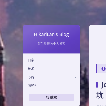
HikariLan's Blog
贺兰星辰的个人博客
日常
技术
心得
J
面经*
坑
搜索