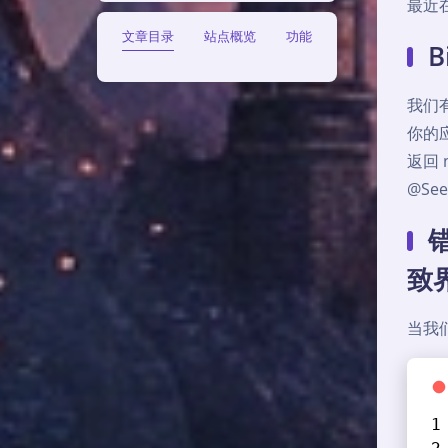
最近在
文章目录
站点概览
功能
B
我们
你的应
返回 
@Se
错
致
当我