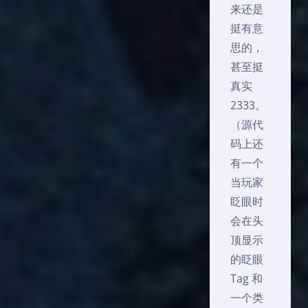
来还是
挺有意
思的，
甚至挺
真实
2333。
（源代
码上还
有一个
当玩家
眨眼时
会在头
顶显示
的眨眼
Tag 和
一个类