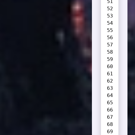
      
      
      
      
      
      
      
      
      
      