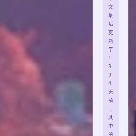
文
最
后
更
新
于
1
9
0
4
天
前
，
其
中
的