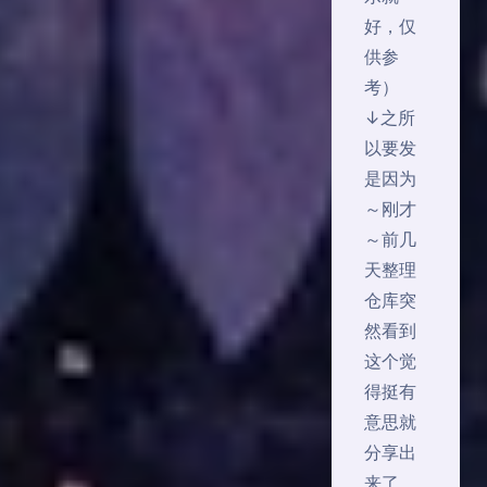
好，仅
供参
考）
↓之所
以要发
是因为
～刚才
～前几
天整理
仓库突
然看到
这个觉
得挺有
意思就
分享出
来了