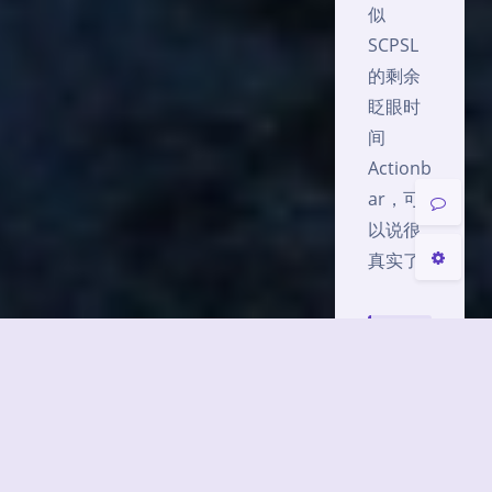
似
SCPSL
的剩余
夜间模式
眨眼时
间
Sans Serif
Serif
Actionb
ar，可
关闭
日落
暗化
灰度
以说很
真实了
扫
码
关