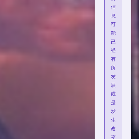
信
息
可
能
已
经
有
所
发
展
或
是
发
生
改
变