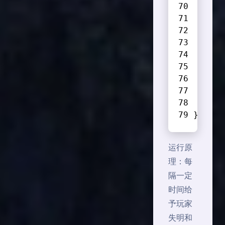
      
      
      
      
      
      
    }
}
运行原
理：每
隔一定
时间给
予玩家
失明和