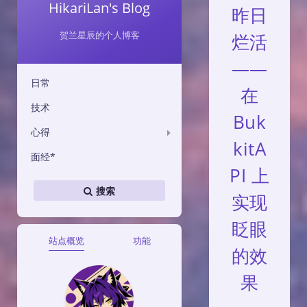
HikariLan's Blog
昨日
贺兰星辰的个人博客
烂活
——
日常
在
技术
Buk
心得
kitA
面经*
PI 上
搜索
实现
眨眼
站点概览
功能
的效
果