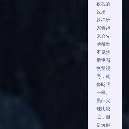
夜视的
效果，
这样玩
家看起
来会先
啥都看
不见然
后逐渐
恢复视
野，就
像眨眼
一样。
虽然实
现比较
脏，但
是玩起