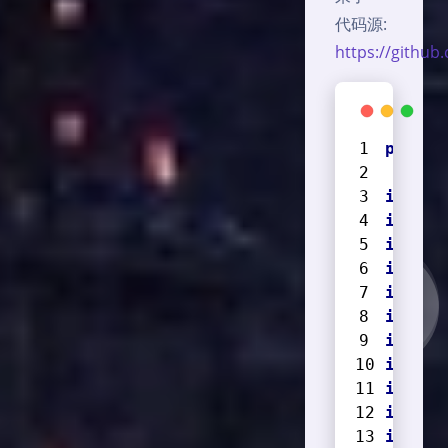
代码源:
https://github
packag
import
import
import
import
import
import
import
import
import
import
import