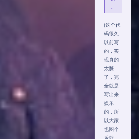
。
(这个代
码很久
以前写
的，实
现真的
太脏
了，完
全就是
写出来
娱乐
的，所
以大家
也图个
乐就