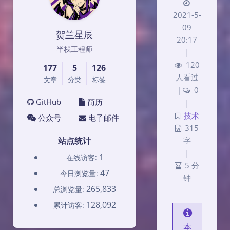
2021-5-
09
贺兰星辰
20:17
半栈工程师
|
120
177
5
126
人看过
文章
分类
标签
|
0
GitHub
简历
|
技术
公众号
电子邮件
315
站点统计
字
|
1
在线访客:
5 分
47
今日浏览量:
钟
265,833
总浏览量:
128,092
累计访客:
本