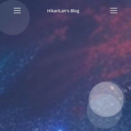
HikariLan's Blog