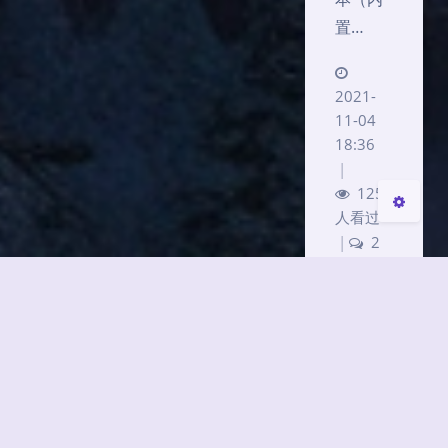
置…
夜间模式
2021-
Sans Serif
Serif
11-04
18:36
|
关闭
日落
暗化
灰度
1254
人看过
|
2
|
心得
1415
字
|
6 分
钟