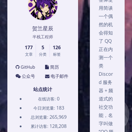
用简谈
一个偶
然的机
贺兰星辰
会得知
半栈工程师
了 QQ
177
5
126
正在内
文章
分类
标签
测一个
类
GitHub
简历
Discor
公众号
电子邮件
d 服务
站点统计
器 + 频
0
道式的
在线访客:
社交功
183
今日浏览量:
能，名
265,969
总浏览量:
字叫做
128,208
累计访客:
“QQ 频