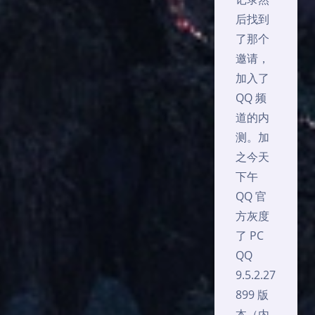
后找到
了那个
邀请，
加入了
QQ 频
道的内
测。加
之今天
下午
QQ 官
方灰度
了 PC
QQ
9.5.2.27
899 版
本（内