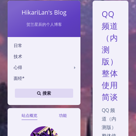
HikariLan's Blog
QQ
频道
贺兰星辰的个人博客
（内
日常
测
技术
版）
心得
整体
面经*
使用
搜索
简谈
QQ 频
站点概览
功能
道（内
测版）
整体使