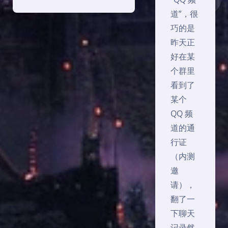
道”，很
巧的是
昨天正
好在某
个群里
看到了
某个
QQ 频
道的通
行证
（内测
邀
请），
翻了一
下聊天
记录然