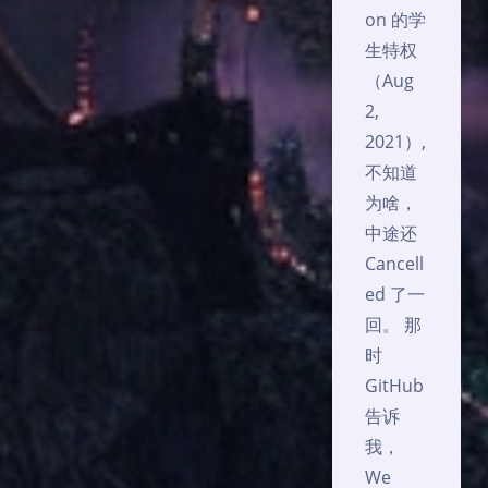
on 的学
生特权
（Aug
2,
2021）,
不知道
为啥，
中途还
Cancell
ed 了一
回。 那
时
GitHub
告诉
我，
We