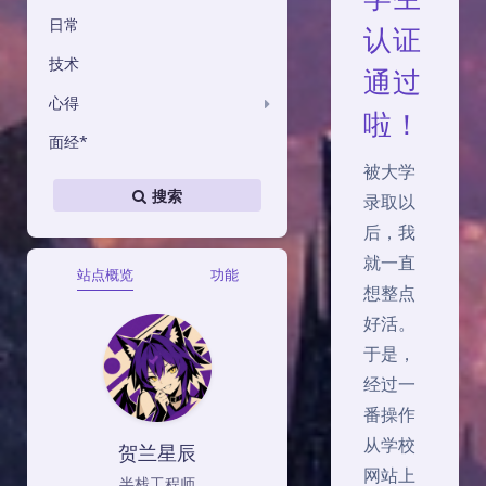
日常
认证
技术
通过
心得
啦！
面经*
被大学
搜索
录取以
后，我
就一直
站点概览
功能
想整点
好活。
于是，
经过一
番操作
从学校
贺兰星辰
网站上
半栈工程师