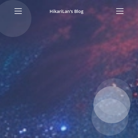
HikariLan's Blog