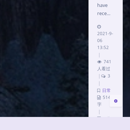
have
rece…
2021-9-
06
13:52
|
夜间模式
741
人看过
Sans Serif
Serif
|
3
|
日常
关闭
日落
暗化
灰度
514
字
|
3 分
钟