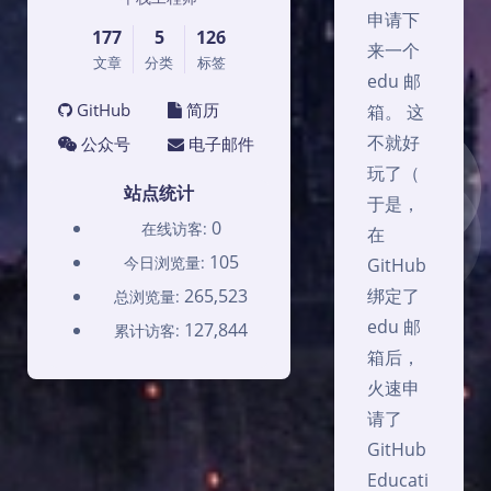
申请下
177
5
126
来一个
文章
分类
标签
edu 邮
GitHub
简历
箱。 这
不就好
公众号
电子邮件
玩了（
站点统计
于是，
0
在线访客:
在
105
今日浏览量:
GitHub
265,523
绑定了
总浏览量:
edu 邮
127,844
累计访客:
箱后，
火速申
请了
GitHub
Educati