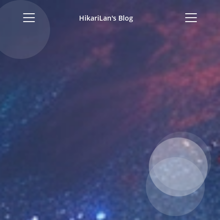
HikariLan's Blog