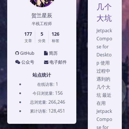
几个
贺兰星辰
大坑
半栈工程师
Jetpack
177
5
126
Compo
文章
分类
标签
se for
GitHub
简历
Deskto
公众号
电子邮件
p 使用
过程中
站点统计
遇到的
1
在线访客:
几个大
156
今日浏览量:
坑 最近
266,246
总浏览量:
在用
128,451
Jetpack
累计访客:
Compo
se for