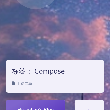
标签：
Compose
1 篇文章
HikariLan's Blog