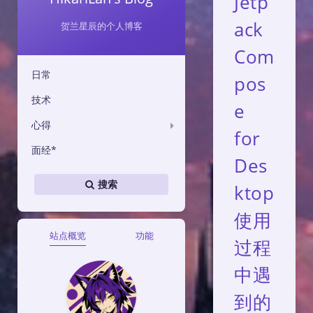
Jetp
ack
贺兰星辰的个人博客
Com
日常
pos
技术
e
心得
for
面经*
Des
搜索
ktop
使用
站点概览
功能
过程
中遇
到的