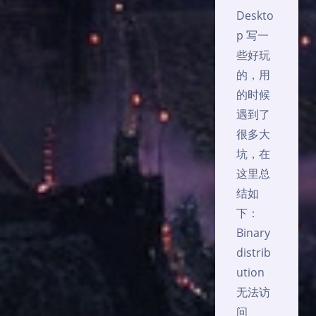
Deskto
p 写一
些好玩
的，用
的时候
遇到了
很多大
坑，在
这里总
结如
下：
Binary
distrib
ution
无法访
问