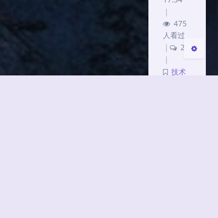
Sans Serif
Serif
|
475
关闭
日落
暗化
灰度
人看过
|
2
|
技术
853
字
|
7 分
钟
©2020-
2026
HikariLan's