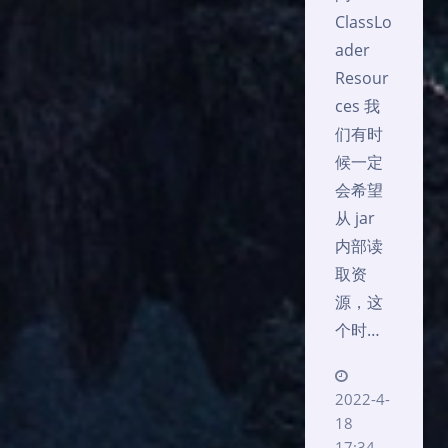
ClassLo
ader
Resour
ces 我
们有时
候一定
会希望
从 jar
内部读
取资
源，这
个时…
2022-4-
夜间模式
18
17:34