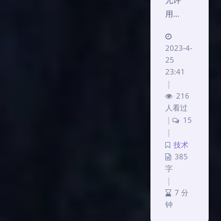
允许
用…
2023-4-
25
23:41
|
216
人看过
|
15
|
技术
385
字
|
7 分
钟