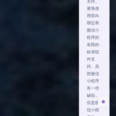
支持、
避免使
用双向
绑定和
微信小
程序的
有限的
标准组
件支
夜间模式
持。虽
然微信
Sans Serif
Serif
小程序
有一些
关闭
日落
暗化
灰度
缺陷，
但是微
信小程