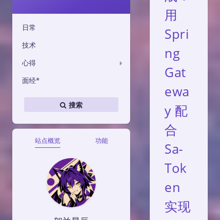
用
日常
Spri
技术
ng
心得
Gat
面经*
ewa
搜索
y 配
合
站点概览
功能
Sa-
Tok
en
实现