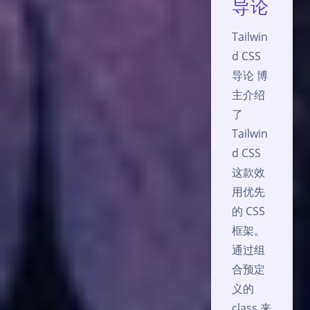
导论
Tailwin
d CSS
导论 博
主介绍
了
Tailwin
d CSS
这款效
用优先
的 CSS
框架。
通过组
合预定
义的
class 来