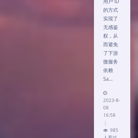
用户 ID
的方式
实现了
无感鉴
权，从
而避免
了下游
微服务
依赖
Sa…
2023-8-
08
16:58
|
985
人看过