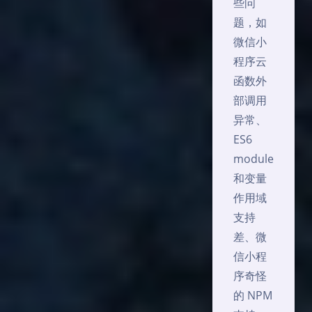
些问
题，如
微信小
程序云
函数外
部调用
异常、
ES6
module
和变量
作用域
支持
差、微
信小程
序奇怪
的 NPM