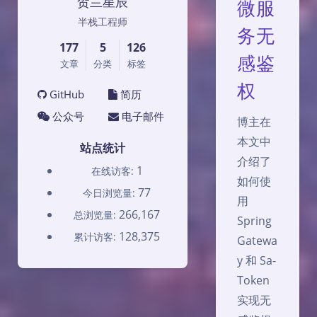
贺兰星辰
微服
半栈工程师
务无
177
5
126
感鉴
文章
分类
标签
权
GitHub
简历
公众号
电子邮件
博主在
本文中
站点统计
介绍了
1
在线访客:
如何使
77
今日浏览量:
用
266,167
总浏览量:
Spring
128,375
累计访客:
Gatewa
y 和 Sa-
Token
实现无