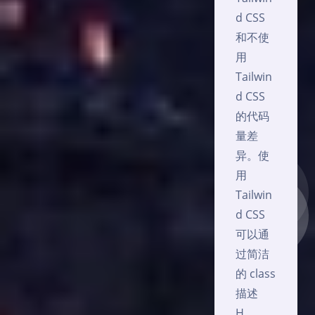
d CSS
和不使
用
Tailwin
d CSS
的代码
量差
异。使
用
Tailwin
d CSS
可以通
过简洁
的 class
描述
H…