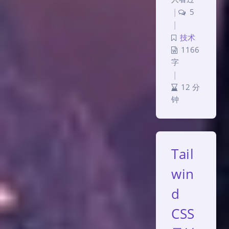
|
5
|
技术
1166
字
|
12 分
钟
Tail
win
d
CSS