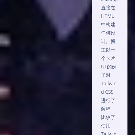
直接在
HTML
中构建
任何设
计。博
主以一
个卡片
UI 的例
子对
Tailwin
d CSS
进行了
解释，
比较了
使用
Tailwin