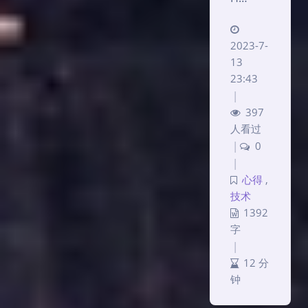
2023-7-
13
23:43
|
397
人看过
|
0
|
心得
,
技术
1392
字
|
12 分
钟