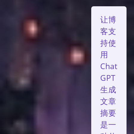
让博
客支
持使
用
Chat
GPT
生成
文章
摘要
是一