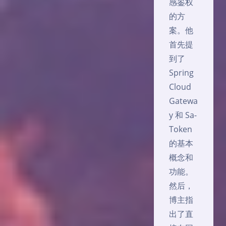
感鉴权
的方
案。他
首先提
到了
Spring
Cloud
Gatewa
y 和 Sa-
Token
的基本
概念和
功能。
然后，
博主指
出了直