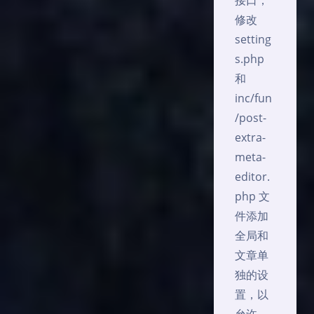
接口，
修改
setting
s.php
和
inc/fun
/post-
extra-
meta-
editor.
php 文
件添加
全局和
文章单
独的设
置，以