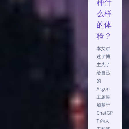
种什
么样
的体
验？
本文讲
述了博
主为了
给自己
的
Argon
主题添
加基于
ChatGP
T 的人