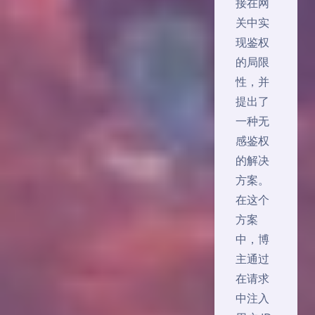
接在网
关中实
现鉴权
的局限
性，并
提出了
一种无
感鉴权
的解决
方案。
在这个
方案
中，博
主通过
在请求
中注入