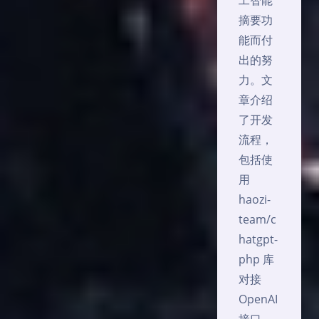
工智能
摘要功
能而付
出的努
力。文
章介绍
了开发
流程，
包括使
用
haozi-
team/c
hatgpt-
php 库
对接
OpenAI