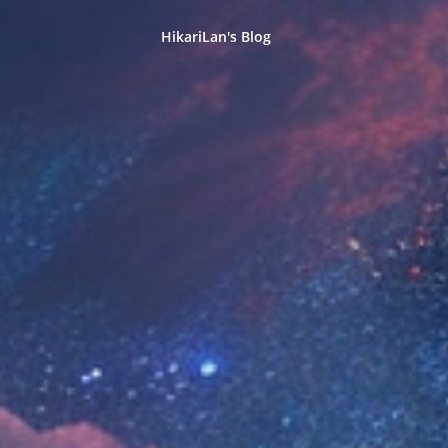
HikariLan's Blog