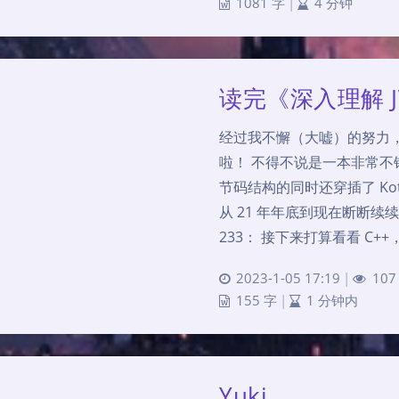
1081 字
|
4 分钟
读完《深入理解 
经过我不懈（大嘘）的努力，
啦！ 不得不说是一本非常不
节码结构的同时还穿插了 Kotl
从 21 年年底到现在断断
233： 接下来打算看看 C
2023-1-05 17:19
|
10
155 字
|
1 分钟内
Yuki