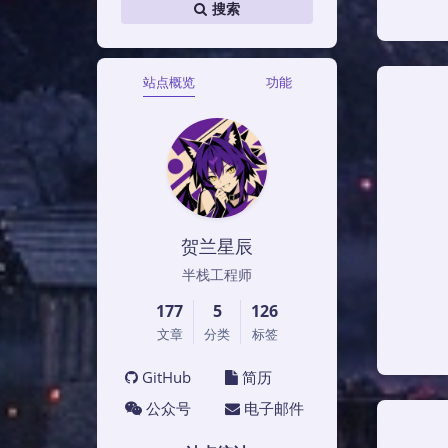
搜索
站点概览
功能
贺兰星辰
半栈工程师
177
5
126
文章
分类
标签
GitHub
简历
公众号
电子邮件