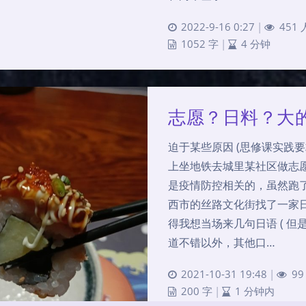
2022-9-16 0:27
|
451
1052 字
|
4 分钟
志愿？日料？大
迫于某些原因 (思修课实践
上坐地铁去城里某社区做志
是疫情防控相关的，虽然跑
西市的丝路文化街找了一家
得我想当场来几句日语 ( 但
道不错以外，其他口…
2021-10-31 19:48
|
99
200 字
|
1 分钟内