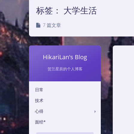
标签：
大学生活
7 篇文章
HikariLan's Blog
贺兰星辰的个人博客
日常
技术
心得
面经*