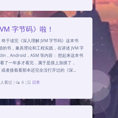
JVM 字节码》啦！
终于读完《深入理解 JVM 字节码》这本书
错的书，兼具理论和工程实践，在讲述 JVM 字
in，Android，ASM 等内容： 想起来这本书
续续看了一年多才看完，属于是摸上加摸了，
++，或者接着看那本还完全没打开过的《深…
7 人看过
|
6
|
日常