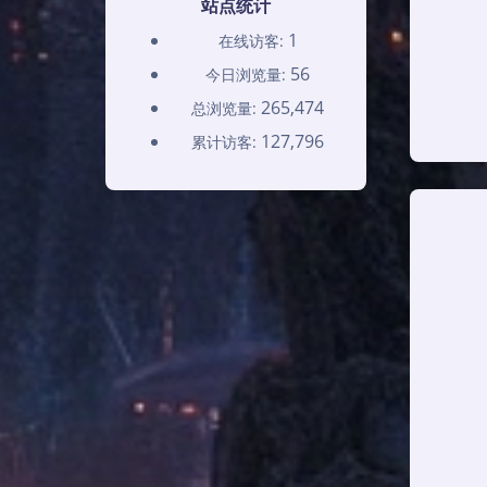
站点统计
1
在线访客:
56
今日浏览量:
265,474
总浏览量:
127,796
累计访客: