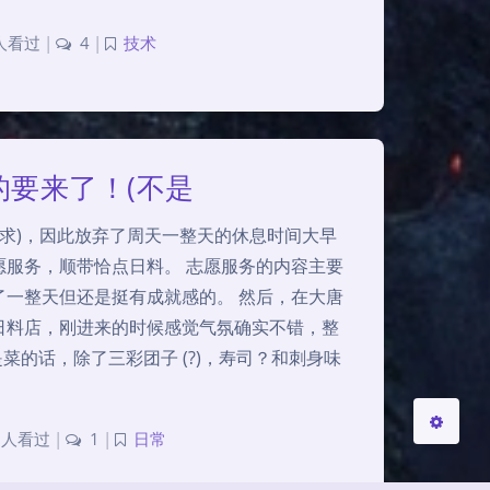
 人看过
|
4
|
技术
的要来了！(不是
要求)，因此放弃了周天一整天的休息时间大早
愿服务，顺带恰点日料。 志愿服务的内容主要
夜间模式
了一整天但还是挺有成就感的。 然后，在大唐
日料店，刚进来的时候感觉气氛确实不错，整
Sans Serif
Serif
是菜的话，除了三彩团子 (?)，寿司？和刺身味
关闭
日落
暗化
灰度
 人看过
|
1
|
日常