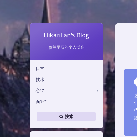
HikariLan's Blog
贺兰星辰的个人博客
日常
技术
心得
面经*
搜索