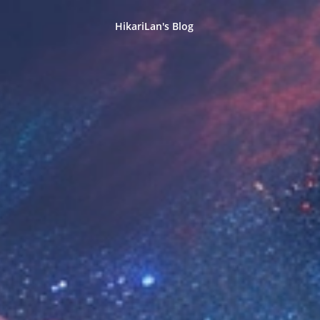
HikariLan's Blog