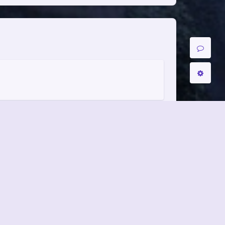
夜间模式
Sans Serif
Serif
关闭
日落
暗化
灰度